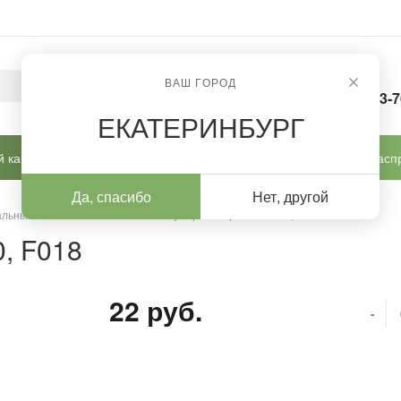
ВАШ ГОРОД
8-963-
ЕКАТЕРИНБУРГ
 кабинет
Готовые решения
Новинки
Расп
Да, спасибо
Нет, другой
льных и иск. ногтей
/
Пилка бумеранг серая 100/180, F018
0, F018
22 руб.
-