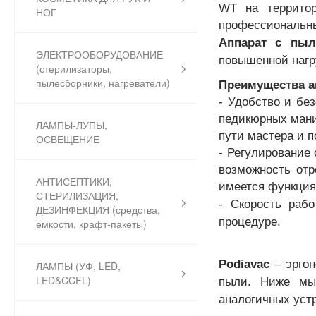
WT на территор
НОГ
профессиональны
Аппарат с пыл
ЭЛЕКТРООБОРУДОВАНИЕ
повышенной нагр
(стерилизаторы,
пылесборники, нагреватели)
Преимущества а
- Удобство и бе
педикюрных мани
ЛАМПЫ-ЛУПЫ,
пути мастера и п
ОСВЕЩЕНИЕ
- Регулирование 
возможность отр
АНТИСЕПТИКИ,
имеется функция
СТЕРИЛИЗАЦИЯ,
- Скорость раб
ДЕЗИНФЕКЦИЯ (средства,
процедуре.
емкости, крафт-пакеты)
Podiavac
– эрго
ЛАМПЫ (УФ, LED,
LED&CCFL)
пыли. Ниже мы 
аналогичных уст