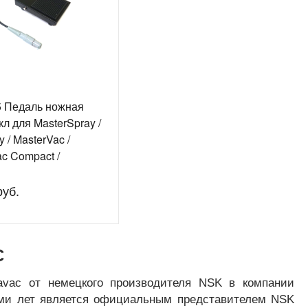
5 Педаль ножная
кл для MasterSpray /
y / MasterVac /
c Compact /
ray 2023 /
ombi / FlayBox /
руб.
ab
C
avac от немецкого производителя NSK в компании
ьми лет является официальным представителем NSK