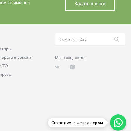
аем стоимость и
Задать вопрос
ентры
парата в ремонт
Мы в соц. сетях
е ТО
опросы
Связаться с менеджером