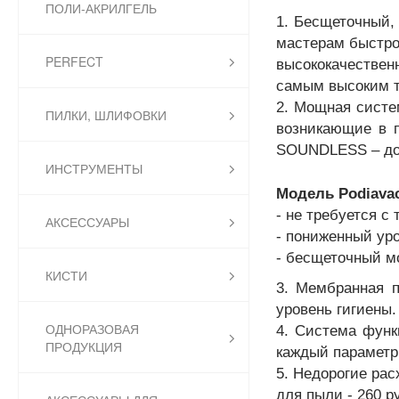
ПОЛИ-АКРИЛГЕЛЬ
1. Бесщеточный,
мастерам быстро
PERFECT
высококачествен
самым высоким т
2. Мощная систе
ПИЛКИ, ШЛИФОВКИ
возникающие в п
SOUNDLESS – до
ИНСТРУМЕНТЫ
Модель Podiava
- не требуется с
АКСЕССУАРЫ
- пониженный ур
- бесщеточный мо
КИСТИ
3.
Мембранная п
уровень гигиены.
ОДНОРАЗОВАЯ
4.
Система функц
ПРОДУКЦИЯ
каждый параметр,
5. Недорогие рас
для пыли - 260 р