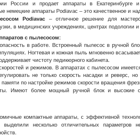
ии России и продает аппараты в Екатеринбурге и 
е немецкие аппараты Podiavac – это качественное и на
есосом Podiavac
– отличное решение для мастеро
узки, в медицинских учреждениях, центрах подологии и
ппаратов с пылесосом:
зопасность в работе. Встроенный пылесос в ручной бл
пуляциях. Ногтевая и кожная пыль мгновенно всасыва
оддерживает чистоту педикюрного кабинета.
скоростей и режимов. В аппаратах с пылесосом имеется
егулировать не только скорость насадки и реверс, н
 памяти по настройке режимов скорости вращения фрезы
оты. Имеют более мощный ручной блок и высокие о
номичные компактные аппараты, с эффективной техно
выделили несколько отличительных параметров н
ройств.