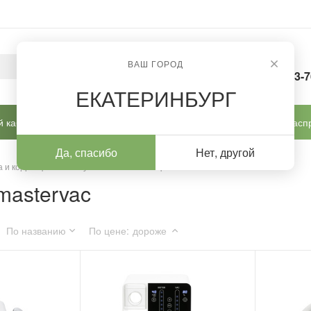
ВАШ ГОРОД
8-963-
ЕКАТЕРИНБУРГ
 кабинет
Готовые решения
Новинки
Расп
Да, спасибо
Нет, другой
 и коррекции
/
Купить c пылесосом podiavac mastervac
mastervac
По названию
По цене
:
дороже