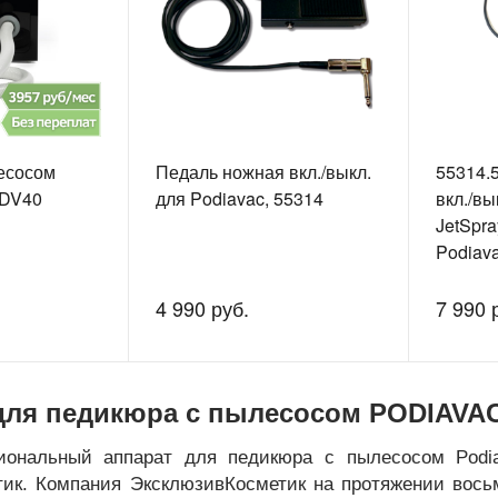
есосом
Педаль ножная вкл./выкл.
55314.
PDV40
для Podiavac, 55314
вкл./вы
JetSpra
Podiava
PodiaSp
MasterC
4 990 руб.
7 990 
MasteC
для педикюра с пылесосом PODIAVA
иональный аппарат для педикюра с пылесосом Podi
тик. Компания ЭксклюзивКосметик на протяжении вос