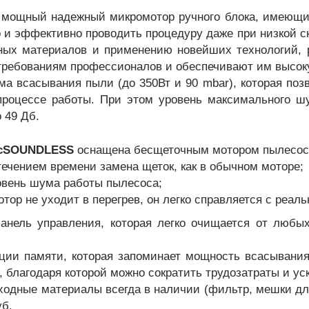
 мощный надежный микромотор ручного блока, имеющи
 и эффективно проводить процедуру даже при низкой с
ных материалов и применению новейших технологий, 
ребованиям профессионалов и обеспечивают им высоку
ма всасывания пыли (до 350Вт и 90 mbar), которая поз
роцессе работы. При этом уровень максимального шу
 49 Дб.
c
SOUNDLESS
оснащена бесщеточным мотором пылесоса,
 течением времени замена щеток, как в обычном моторе;
овень шума работы пылесоса;
тор не уходит в перегрев, он легко справляется с реал
анель управления, которая легко очищается от любых
ии памяти, которая запоминает мощность всасывания 
 благодаря которой можно сократить трудозатраты и ус
ходные материалы всегда в наличии (фильтр, мешки для
уб.