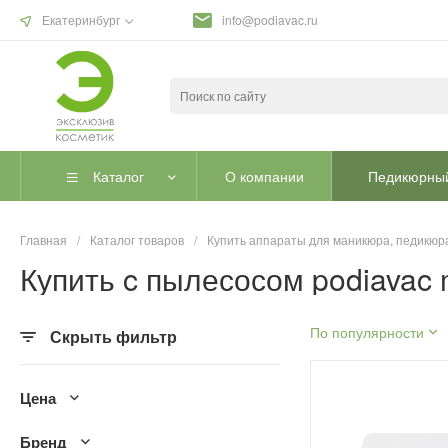
Екатеринбург
info@podiavac.ru
Каталог
О компании
Педикюрный
Главная
/
Каталог товаров
/
Купить аппараты для маникюра, педикюра
Купить c пылесосом podiavac 
По популярности
Скрыть фильтр
Цена
Бренд