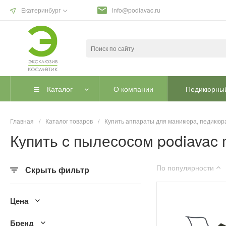
Екатеринбург
info@podiavac.ru
Каталог
О компании
Педикюрный
Главная
/
Каталог товаров
/
Купить аппараты для маникюра, педикюра
Купить c пылесосом podiavac 
По популярности
Скрыть фильтр
Цена
Бренд