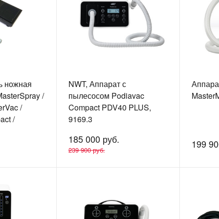
ь ножная
NWT, Аппарат с
Аппара
asterSpray /
пылесосом Podiavac
Master
erVac /
Compact PDV40 PLUS,
ct /
9169.3
3 /
185 000 руб.
FlayBox /
199 90
239 900 руб.