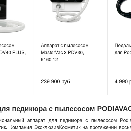
есосом
Аппарат с пылесосом
Педаль
PDV40 PLUS,
MasterVac 3 PDV30,
для Pod
9160.12
239 900 руб.
4 990 
для педикюра с пылесосом PODIAVA
иональный аппарат для педикюра с пылесосом Podi
тик. Компания ЭксклюзивКосметик на протяжении вос