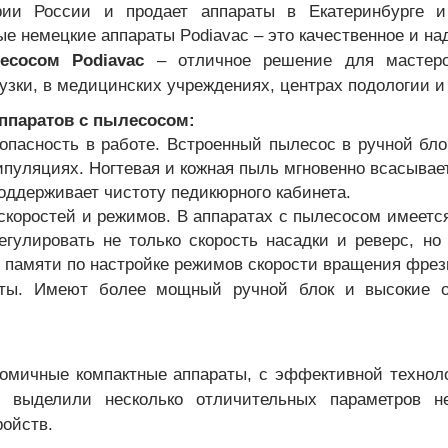
ии России и продает аппараты в Екатеринбурге и 
е немецкие аппараты Podiavac – это качественное и на
есосом Podiavac
– отличное решение для мастеро
узки, в медицинских учреждениях, центрах подологии и
ппаратов с пылесосом:
зопасность в работе. Встроенный пылесос в ручной бл
пуляциях. Ногтевая и кожная пыль мгновенно всасыва
оддерживает чистоту педикюрного кабинета.
скоростей и режимов. В аппаратах с пылесосом имеется
егулировать не только скорость насадки и реверс, н
 памяти по настройке режимов скорости вращения фрезы
оты. Имеют более мощный ручной блок и высокие о
номичные компактные аппараты, с эффективной техно
выделили несколько отличительных параметров н
ройств.