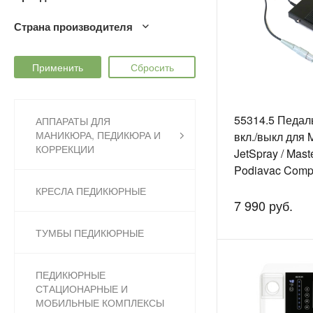
Страна производителя
55314.5 Педал
АППАРАТЫ ДЛЯ
МАНИКЮРА, ПЕДИКЮРА И
вкл./выкл для M
КОРРЕКЦИИ
JetSpray / Mast
Podiavac Compa
PodiaSpray 202
КРЕСЛА ПЕДИКЮРНЫЕ
MasterCombi / 
7 990 руб.
MasteCab
ТУМБЫ ПЕДИКЮРНЫЕ
ПЕДИКЮРНЫЕ
СТАЦИОНАРНЫЕ И
МОБИЛЬНЫЕ КОМПЛЕКСЫ