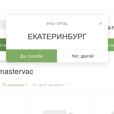
ВАШ ГОРОД
8-963-
ЕКАТЕРИНБУРГ
 кабинет
Готовые решения
Новинки
Расп
Да, спасибо
Нет, другой
 и коррекции
/
Купить c пылесосом podiavac mastervac
mastervac
По названию
По цене
:
дешевле