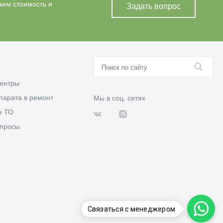
аем стоимость и
Задать вопрос
ентры
парата в ремонт
Мы в соц. сетях
е ТО
опросы
Связаться с менеджером