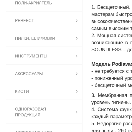
ПОЛИ-АКРИЛГЕЛЬ
1. Бесщеточный,
мастерам быстро
PERFECT
высококачествен
самым высоким т
2. Мощная систе
ПИЛКИ, ШЛИФОВКИ
возникающие в п
SOUNDLESS – до
ИНСТРУМЕНТЫ
Модель Podiava
- не требуется с
АКСЕССУАРЫ
- пониженный ур
- бесщеточный мо
КИСТИ
3.
Мембранная п
уровень гигиены.
ОДНОРАЗОВАЯ
4.
Система функц
ПРОДУКЦИЯ
каждый параметр,
5. Недорогие рас
для пыли - 260 р