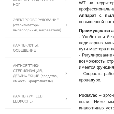
WT на территор
НОГ
профессиональны
Аппарат с пыл
ЭЛЕКТРООБОРУДОВАНИЕ
повышенной нагр
(стерилизаторы,
пылесборники, нагреватели)
Преимущества а
- Удобство и бе
педикюрных мани
ЛАМПЫ-ЛУПЫ,
пути мастера и п
ОСВЕЩЕНИЕ
- Регулирование 
возможность отр
АНТИСЕПТИКИ,
имеется функция
СТЕРИЛИЗАЦИЯ,
- Скорость раб
ДЕЗИНФЕКЦИЯ (средства,
процедуре.
емкости, крафт-пакеты)
Podiavac
– эрго
ЛАМПЫ (УФ, LED,
LED&CCFL)
пыли. Ниже мы 
аналогичных уст