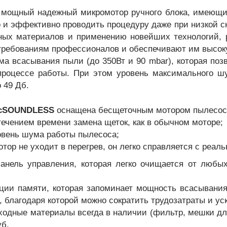
 мощный надежный микромотор ручного блока, имеющи
 и эффективно проводить процедуру даже при низкой с
ных материалов и применению новейших технологий, 
ребованиям профессионалов и обеспечивают им высоку
ма всасывания пыли (до 350Вт и 90 mbar), которая поз
роцессе работы. При этом уровень максимального шу
 49 Дб.
c
SOUNDLESS
оснащена бесщеточным мотором пылесоса,
 течением времени замена щеток, как в обычном моторе;
овень шума работы пылесоса;
тор не уходит в перегрев, он легко справляется с реал
анель управления, которая легко очищается от любых
ии памяти, которая запоминает мощность всасывания 
 благодаря которой можно сократить трудозатраты и ус
ходные материалы всегда в наличии (фильтр, мешки для
уб.