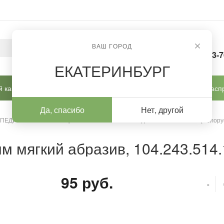
ВАШ ГОРОД
8-963-
ЕКАТЕРИНБУРГ
 кабинет
Готовые решения
Новинки
Расп
Да, спасибо
Нет, другой
 ПЕДИКЮРА И КОРРЕКЦИИ
/
Алмазные насадки
/
Алмазные (Белору
м мягкий абразив, 104.243.514.
95 руб.
-