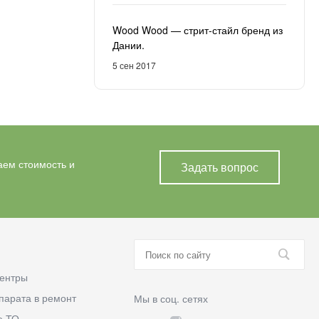
Wood Wood — стрит-стайл бренд из
Дании.
5 сен 2017
аем стоимость и
Задать вопрос
ентры
парата в ремонт
Мы в соц. сетях
е ТО