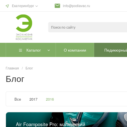
Екатеринбург
info@podiavac.ru
Каталог
О компании
Педикюрный
Главная
/
Блог
Блог
Все
2017
2016
Air Foamposite Pro: магический